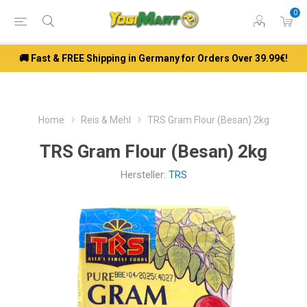
0
🚚 Fast & FREE Shipping in Germany for Orders Over 39.99€!
Home
Reis & Mehl
TRS Gram Flour (Besan) 2kg
TRS Gram Flour (Besan) 2kg
Hersteller:
TRS