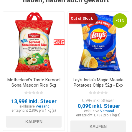
Out of Stock
-91%
Motherland's Taste Kurnool
Lay's India's Magic Masala
Sona Masoori Rice 5kg
Potatoes Chips 52g - Exp
30.05.2026
13,99€ inkl. Steuer
0,99€ inkl. Steuer
0,09€ inkl. Steuer
exklusive
Versand
entspricht 2,80€ pro 1 kg(s)
exklusive
Versand
entspricht 1,73€ pro 1 kg(s)
KAUFEN
KAUFEN