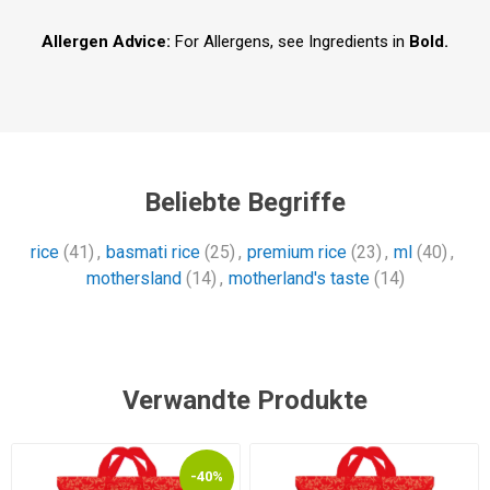
Allergen Advice:
For Allergens, see Ingredients in
Bold.
Beliebte Begriffe
rice
(41)
,
basmati rice
(25)
,
premium rice
(23)
,
ml
(40)
,
mothersland
(14)
,
motherland's taste
(14)
Verwandte Produkte
-40%