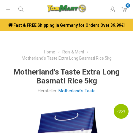
0
🚚 Fast & FREE Shipping in Germany for Orders Over 39.99€!
Home
Reis & Mehl
Motherland's Taste Extra Long Basmati Rice 5kg
Motherland's Taste Extra Long
Basmati Rice 5kg
Hersteller:
Motherland's Taste
-35%