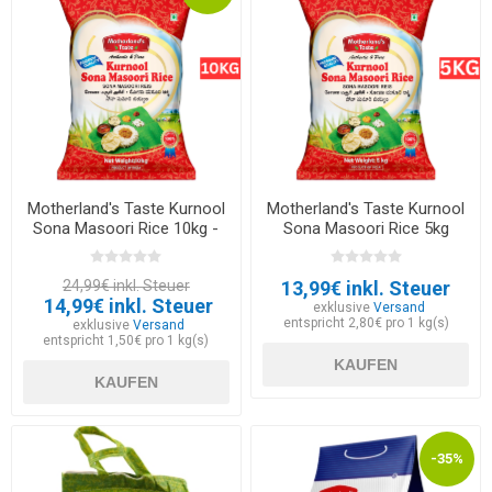
Motherland's Taste Kurnool
Motherland's Taste Kurnool
Sona Masoori Rice 10kg -
Sona Masoori Rice 5kg
EXP 30.06.2026
24,99€ inkl. Steuer
13,99€ inkl. Steuer
14,99€ inkl. Steuer
exklusive
Versand
entspricht 2,80€ pro 1 kg(s)
exklusive
Versand
entspricht 1,50€ pro 1 kg(s)
KAUFEN
KAUFEN
-35%