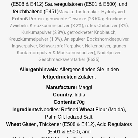
(E508 & E412) Säureregulatoren (E501 & E500), und
feuchthaltend (E451)
Masala: Tastemaker: Hydrolysiert
Erdnuß
Protein, gemischte Gewürze {23.6% getrocknete
Zwiebeln, Kreuzkümmelpulver (3.2%), rotes Chilipulver (3%),
Kurkumapulver (2.8%), getrockneter Knoblauch,
Kreuzkümmelpulver (1.3%), Anispulver, Bockshornkleepulver,
Ingwerpulver, Schwarzpfefferpulver, Nelkenpulver, grünes
Kardamompulver & Muskatnusspulver), Nudelpulver.
Geschmacksverstärker (E635)
Allergenhinweis:
Allergene finden Sie in den
fettgedruckten
Zutaten.
Manufacturer
:Maggi
Country
: India
Contents
:70g
Ingredients
:
Noodles: Refined
Wheat
Flour (Maida),
Palm Oil, Iodized Salt,
Wheat
Gluten, Thickener (E508 & E412), Acid Regulators
(E501 & E500), and