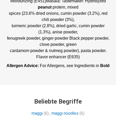
Moisturizing (E451)Masala: Tastemaker: Hydrolyzed
peanut
protein, mixed
spices {23.6% dried onions, cumin powder (3.2%), red
chili powder (3%),
turmeric powder (2.8%), dried garlic, cumin powder
(1.3%), anise powder,
fenugreek powder, ginger powder Black pepper powder,
clove powder, green
cardamom powder & nutmeg powder), pasta powder.
Flavor enhancer (E635)
Allergen Advice:
For Allergens, see Ingredients in
Bold
Beliebte Begriffe
maggi
(6)
,
maggi noodles
(6)