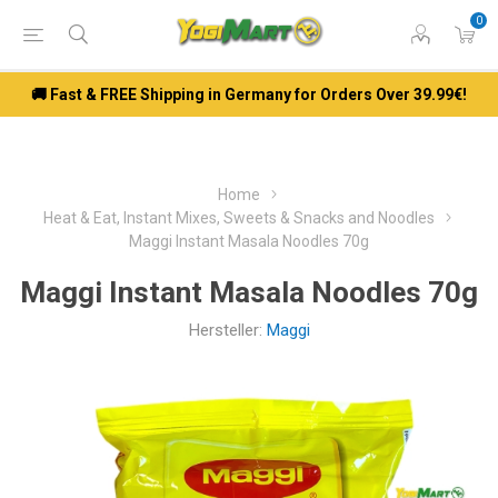
0
🚚 Fast & FREE Shipping in Germany for Orders Over 39.99€!
Home
Heat & Eat, Instant Mixes, Sweets & Snacks and Noodles
Maggi Instant Masala Noodles 70g
Maggi Instant Masala Noodles 70g
Hersteller:
Maggi