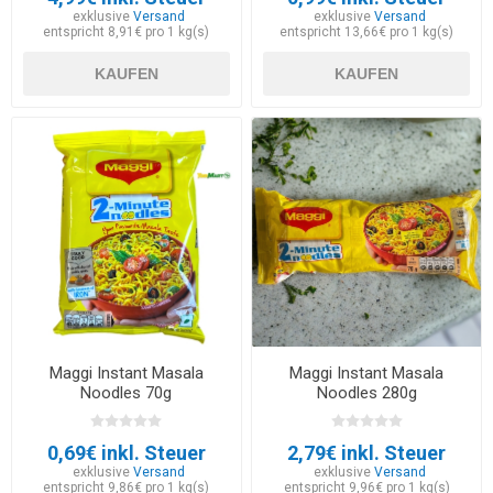
exklusive
Versand
exklusive
Versand
entspricht 8,91€ pro 1 kg(s)
entspricht 13,66€ pro 1 kg(s)
KAUFEN
KAUFEN
Maggi Instant Masala
Maggi Instant Masala
Noodles 70g
Noodles 280g
0,69€ inkl. Steuer
2,79€ inkl. Steuer
exklusive
Versand
exklusive
Versand
entspricht 9,86€ pro 1 kg(s)
entspricht 9,96€ pro 1 kg(s)