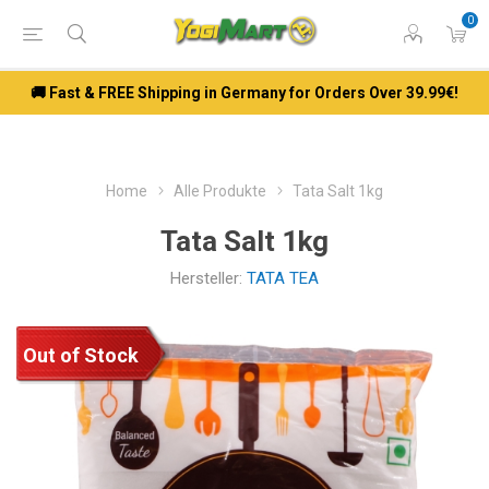
0
🚚 Fast & FREE Shipping in Germany for Orders Over 39.99€!
Home
Alle Produkte
Tata Salt 1kg
Tata Salt 1kg
Hersteller:
TATA TEA
Out of Stock