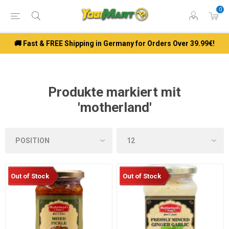
0
🚚 Fast & FREE Shipping in Germany for Orders Over 39.99€!
Produkte markiert mit
'motherland'
Out of Stock
Out of Stock