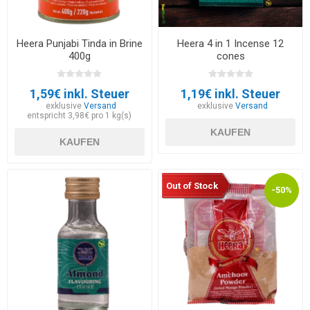
Heera Punjabi Tinda in Brine
Heera 4 in 1 Incense 12
400g
cones
1,59€ inkl. Steuer
1,19€ inkl. Steuer
exklusive
Versand
exklusive
Versand
entspricht 3,98€ pro 1 kg(s)
KAUFEN
KAUFEN
Out of Stock
-50%