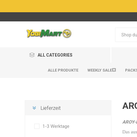
ALL CATEGORIES
ALLE PRODUKTE
WEEKLY SALE💥
PACK
AR
Lieferzeit
AROY-
BestSel
BestSel
1-3 Werktage
Das au