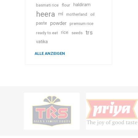
haldiram
basmati rice
flour
heera
ml
motherland
oil
powder
paste
premium rice
trs
rice
ready to eat
seeds
vatika
ALLE ANZEIGEN