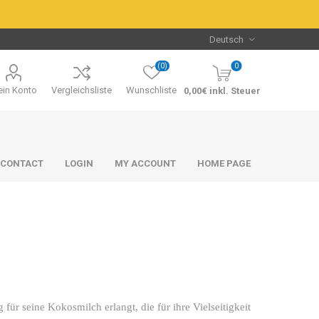
(0)
0
in Konto
Vergleichsliste
Wunschliste
0,00€ inkl. Steuer
CONTACT
LOGIN
MY ACCOUNT
HOME PAGE
Packs & Bundles
Packs & Bundles
 seine Kokosmilch erlangt, die für ihre Vielseitigkeit