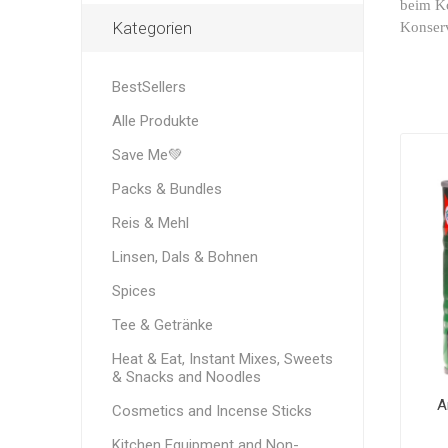
beim Ko
Kategorien
Konserv
BestSellers
Alle Produkte
Save Me💚
Packs & Bundles
Reis & Mehl
Linsen, Dals & Bohnen
Spices
Tee & Getränke
Heat & Eat, Instant Mixes, Sweets
& Snacks and Noodles
A
Cosmetics and Incense Sticks
Kitchen Equipment and Non-