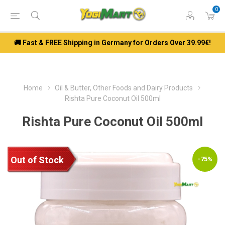
0
🚚 Fast & FREE Shipping in Germany for Orders Over 39.99€!
Home
Oil & Butter, Other Foods and Dairy Products
Rishta Pure Coconut Oil 500ml
Rishta Pure Coconut Oil 500ml
Out of Stock
-75%