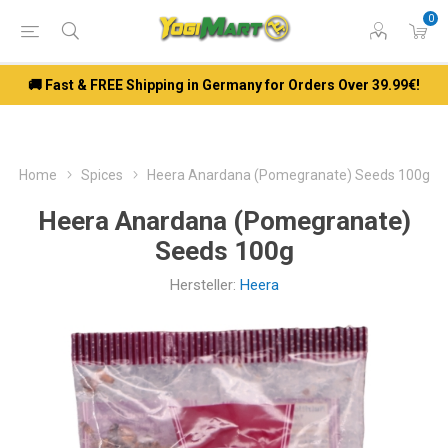
0
🚚 Fast & FREE Shipping in Germany for Orders Over 39.99€!
Home
Spices
Heera Anardana (Pomegranate) Seeds 100g
Heera Anardana (Pomegranate)
Seeds 100g
Hersteller:
Heera