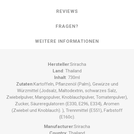
REVIEWS
FRAGEN?
WEITERE INFORMATIONEN
Hersteller
:Sriracha
Land
: Thailand
Inhalt
: 730ml
Zutaten
:Kartoffeln, Pflanzenöl (Palm), Gewürze und
Würzmittel (Jodsalz, Maltodextrin, schwarzes Salz,
Zwiebelpulver, Mangopulver, Knoblauchpulver, Tomatenpulver),
Zucker, Säureregulatoren (E330, E296, E334), Aromen
(Zwiebel und Knoblauch). ), Trennmittel (E551), Farbstoff
(E160c).
Manufacturer
:Sriracha
Country
: Thailand