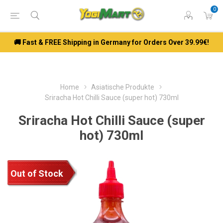
0
🚚 Fast & FREE Shipping in Germany for Orders Over 39.99€!
Home
Asiatische Produkte
Sriracha Hot Chilli Sauce (super hot) 730ml
Sriracha Hot Chilli Sauce (super
hot) 730ml
Out of Stock