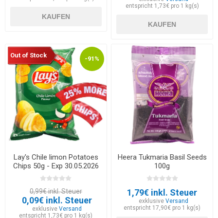
entspricht 1,73€ pro 1 kg(s)
KAUFEN
KAUFEN
Out of Stock
-91%
Lay's Chile limon Potatoes
Heera Tukmaria Basil Seeds
Chips 50g - Exp 30.05.2026
100g
0,99€ inkl. Steuer
1,79€ inkl. Steuer
0,09€ inkl. Steuer
exklusive
Versand
entspricht 17,90€ pro 1 kg(s)
exklusive
Versand
entspricht 1,73€ pro 1 kg(s)