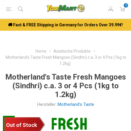
0
🚚 Fast & FREE Shipping in Germany for Orders Over 39.99€!
Home
Asiatische Produkte
Motherland's Taste Fresh Mangoes (Sindhri) c.a. 3 or 4 Pcs (1kg to
1.2kg)
Motherland's Taste Fresh Mangoes
(Sindhri) c.a. 3 or 4 Pcs (1kg to
1.2kg)
Hersteller:
Motherland's Taste
Out of Stock