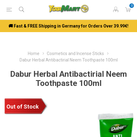
0
🚚 Fast & FREE Shipping in Germany for Orders Over 39.99€!
Home
Cosmetics and Incense Sticks
Dabur Herbal Antibactirial Neem Toothpaste 100ml
Dabur Herbal Antibactirial Neem
Toothpaste 100ml
Out of Stock