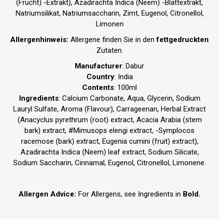
(Frucht) -Extrakt), Azadirachta Indica (Neem) -Blattextrakt,
Natriumsilikat, Natriumsaccharin, Zimt, Eugenol, Citronellol,
Limonen
Allergenhinweis:
Allergene finden Sie in den
fettgedruckten
Zutaten.
Manufacturer
: Dabur
Country
: India
Contents
: 100ml
Ingredients
: Calcium Carbonate, Aqua, Glycerin, Sodium
Lauryl Sulfate, Aroma (Flavour), Carrageenan, Herbal Extract
(Anacyclus pyrethrum (root) extract, Acacia Arabia (stem
bark) extract, #Mimusops elengi extract, -Symplocos
racemose (bark) extract, Eugenia cumini (fruit) extract),
Azadirachta Indica (Neem) leaf extract, Sodium Silicate,
Sodium Saccharin, Cinnamal, Eugenol, Citronellol, Limonene.
Allergen Advice:
For Allergens, see Ingredients in
Bold.